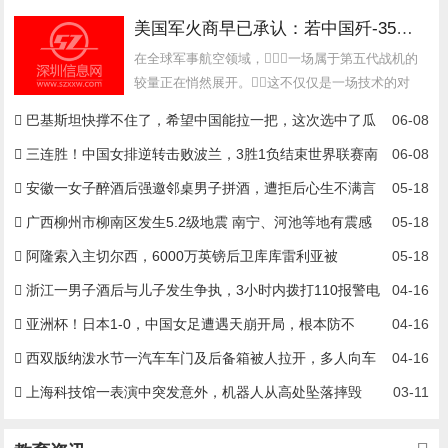
美国军火商早已承认：若中国歼-35真装涡扇19，将会是F-35的噩梦
在全球军事航空领域，一场属于第五代战机的
较量正在悄然展开。这不仅仅是一场技术的对
决，而是深藏于背后的...
巴基斯坦快撑不住了，希望中国能拉一把，这次选中了瓜
06-08
达尔港？
三连胜！中国女排逆转击败波兰，3胜1负结束世界联赛南
06-08
京站
安徽一女子醉酒后强邀邻桌男子拼酒，遭拒后心生不满言
05-18
语辱骂
广西柳州市柳南区发生5.2级地震 南宁、河池等地有震感
05-18
阿隆索入主切尔西，6000万英镑后卫库库雷利亚被
05-18
曝“1000%”离队：新帅首考即至？
浙江一男子酒后与儿子发生争执，3小时内拨打110报警电
04-16
话47次；警方：行拘！
亚洲杯！日本1-0，中国女足遭遇天崩开局，根本防不
04-16
住，防线形同虚设
西双版纳泼水节一汽车车门及后备箱被人拉开，多人向车
04-16
内喷水
上海科技馆一表演中突发意外，机器人从高处坠落摔毁
03-11