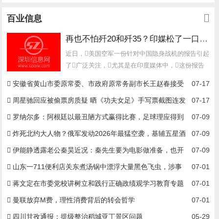
百业信息
再也不怕歼20和歼35？印媒松了一口气：美军说了，中国抄袭半天全是错的
近日，美国空军一份针对中国隐身战机的报告引起
了广泛关注，尤其是在印度媒体中，这份报告
几乎被视为重磅消息。其核心...
安徽省黄山市委原常委、市政府原常务副市长王赵春接受
07-17
纪律审查和监察调查
周星驰回应被偷票房质疑 晒《功夫女足》手写票截图连发
07-17
三个问号
罗纳尔多：阿根廷以最丑陋方式赢得比赛，足球理应得到
07-09
更好的对待
炸死北约大人物？俄军发动2026年最猛空袭，基辅五星酒
07-09
店陷入火海
伊能静透露老公秦昊近况：秦先生要为电影做准备，也开
07-09
始忙了
山东一711便利店关东煮汤锅中漂浮大量黑色飞虫，涉事
07-01
门店：因夜间周边关灯后店内灯光吸引飞虫进入，该锅食材已全部
蒋文定在市委党校讲树立和践行正确政绩观学习教育专题
07-01
废弃并清洗锅具
党课
曼联放弃M费，理性消费背后的转会哲学
07-01
四川甘孜通报：提级整治稻城亚丁景区问题
05-29