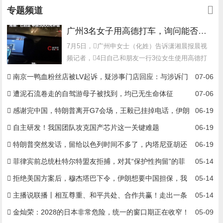
专题频道
广州3名女子用高德打车，询问能否开窗被怼“打车打出优越感”，司机行驶中多次猛踩油门后刹车，平台：对司机永久封号并申请5000元抚慰金
7月5日，广州申女士（化姓）告诉潇湘晨报晨视
频记者，4日自己和朋友一行3位女生使用高德打
了车，上车后由于车上有臭...
南京一鸭血粉丝店被LV起诉，疑涉事门店回应：与涉诉门
07-06
店、案件主体均无关联
遭泥石流卷走的自驾游母子被找到，均已无生命体征
07-06
感谢完中国，特朗普离开G7会场，王毅已挂掉电话，伊朗
06-19
送中方2字
自主研发！我国团队攻克国产芯片这一关键难题
06-19
特朗普突然发话，留给以色列时间不多了，内塔尼亚胡还
06-19
想铤而走险！
菲律宾前总统杜特尔特盟友拒捕，对其“保护性拘留”的菲
05-14
参议院内传出枪声
拒绝美国方案后，穆杰塔巴下令，伊朗想要中国担保，我
05-14
外交部表态
主播说联播丨相互尊重、和平共处、合作共赢！走出一条
05-14
中美大国正确相处之道
金灿荣：2028的日本非常危险，统一的窗口期正在收窄！
05-09