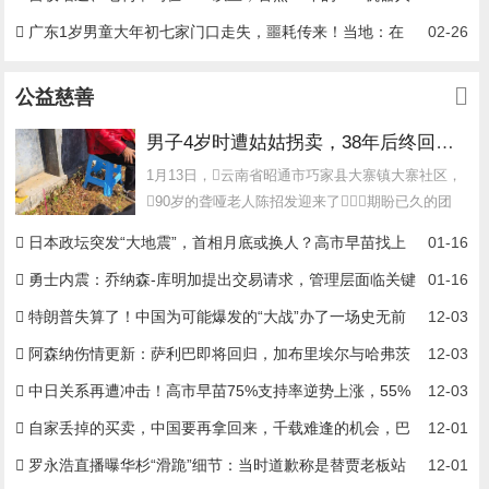
为什么还难说赚钱？
广东1岁男童大年初七家门口走失，噩耗传来！当地：在
02-26
报警人家附近鱼塘发现该儿童，已无生命体征，相关工作正在进行
公益慈善
中
男子4岁时遭姑姑拐卖，38年后终回家认亲！聋哑父母苦寻多年，母亲已抱憾离世丨红星寻人
1月13日，云南省昭通市巧家县大寨镇大寨社区，
90岁的聋哑老人陈招发迎来了期盼已久的团
圆，被拐38年...
日本政坛突发“大地震”，首相月底或换人？高市早苗找上
01-16
李在明，中国被点名
勇士内震：乔纳森-库明加提出交易请求，管理层面临关键
01-16
抉择
特朗普失算了！中国为可能爆发的“大战”办了一场史无前
12-03
例的演习
阿森纳伤情更新：萨利巴即将回归，加布里埃尔与哈弗茨
12-03
仍需等待
中日关系再遭冲击！高市早苗75%支持率逆势上涨，55%
12-03
日民认可其“台海有事”涉台挑衅言论
自家丢掉的买卖，中国要再拿回来，千载难逢的机会，巴
12-01
拿马要抓住
罗永浩直播曝华杉“滑跪”细节：当时道歉称是替贾老板站
12-01