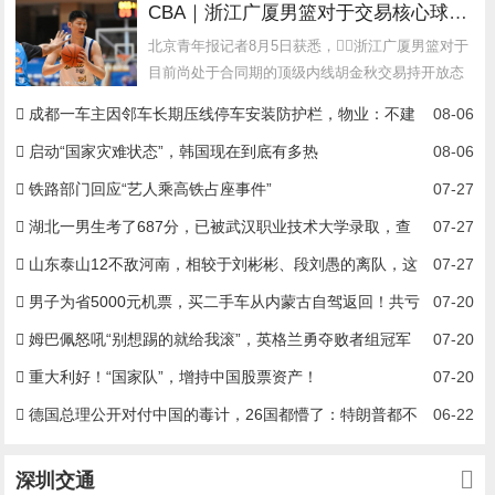
CBA｜浙江广厦男篮对于交易核心球员胡金秋持开放态度
北京青年报记者8月5日获悉，浙江广厦男篮对于
目前尚处于合同期的顶级内线胡金秋交易持开放态
度，但最后能否完成，...
成都一车主因邻车长期压线停车安装防护栏，物业：不建
08-06
议装护栏，也会影响自身停车
启动“国家灾难状态”，韩国现在到底有多热
08-06
铁路部门回应“艺人乘高铁占座事件”
07-27
湖北一男生考了687分，已被武汉职业技术大学录取，查
07-27
到录取结果时，刚从鱼塘喂完鱼回来，本人回应：想当网络工程师
山东泰山12不敌河南，相较于刘彬彬、段刘愚的离队，这
07-27
4人更应离去
男子为省5000元机票，买二手车从内蒙古自驾返回！共亏
07-20
24000元
姆巴佩怒吼“别想踢的就给我滚”，英格兰勇夺败者组冠军
07-20
的背后故事！
重大利好！“国家队”，增持中国股票资产！
07-20
德国总理公开对付中国的毒计，26国都懵了：特朗普都不
06-22
敢这么做！
深圳交通