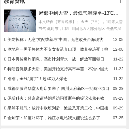
教育资讯
局部中到大雪，最低气温降至-13℃，济南今冬的第一场雪，或跟去年同一时间！
本文转自【齐鲁晚报】； 今天（7日），迎来大雪
节气 此时节，我国北方大部分地区 最低气温
会降至零摄氏度以下...
美防长称：无意“支配或羞辱”中国，无意改变台海现状
12-08
奥地利一男子将体力不支女友遗弃山顶，致其被冻死！检
12-08
方披露细节：女友情况危急，男子接到警方电话仍不求援
日本再传爆炸消息，高市计划背水一战，解放军面朝日
11-22
本，连打8天
特朗普沉默多天后，美国开始支持高市早苗：不准中国大
11-22
陆武统
刚刚，全线“崩了”！超40万人爆仓
11-22
成都伊藤洋华堂天府店要来了 四川天府新区一批商业项目
09-29
集中签约
佩斯科夫：普京邀请特朗普访问莫斯科的提议依然有效
09-29
果然不服气：放行中欧班列后，波兰又开第二枪，中国接
09-29
下挑战书
金灿荣：印度吓坏了，雅江水电站我只能说这么多了
07-25