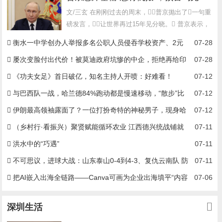
文/三玄 在刚刚过去的周末，普京抛出了一句重
磅发言，让世界再过15年见分晓。 普京表示，
如果说有...
衡水一中学创办人举报多名公职人员侵吞学校资产、2元
07-28
买走价值8亿股权，纪委等介入
屡次变脸付出代价！被莫迪政府坑惨的中企，拒绝再给印
07-28
度当冤大头
《功夫女足》首日破亿，知名主持人开喷：好难看！
07-12
与巴西队一战，哈兰德84%跑动都是慢速移动，“散步”比
07-12
例甚至高于梅西
伊朗最高领袖露面了？一位打扮奇特的神秘男子，现身哈
07-12
梅内伊葬礼！
（乡村行·看振兴）聚贤赋能循环农业 江西德兴统战铺就
07-11
乡村共富路
洪水中的“巧遇”
07-11
不可思议，进球大战：山东泰山0-4到4-3、复仇云南队 防
07-11
守太差了
把AI嵌入出海全链路——Canva可画为企业出海填平“内容
07-06
缺口”
深圳生活