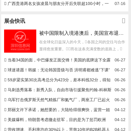
希、严屹宽、此沙等艺人悼念谢贤
广西贵港两名女孩凌晨与朋友分开后失联超100小时，一
07-16
个17岁一个14岁
展会快讯
被中国限制入境港澳后，美国宣布退出，不派官员参加澳门会议！
在全球化日益深入的今天，各国之间的交往与合作
显得愈发重要。而在这条充满变数的道路上，
台湾问题、南海争端、经济制裁...
当着34国的面，中巴爆发正面交锋！美国的底牌这下全露
06-27
了
球迷请愿！韩媒：无论韩国晋级与否 洪明甫都难逃“下课”
06-27
59岁梁实第30次高考总分为423分，差本科线32分，得知
06-26
成绩他懊恼得直拍凳子
马刺选秀落幕：新秀入队，自由市场引援聚焦约翰-科林斯
06-26
乌军打击俄罗斯天然气精炼厂和氦气厂，两座工厂已起火
06-26
郑丽文许下承诺，她想要的，大陆给得很爽快，蓝营一姐
04-12
发话了
美媒爆料，特朗普考虑撤走驻军，目的是为了惩罚欧洲
04-12
营收增速、毛利率均在30%以上，苦熬10年的B2B机器人
04-12