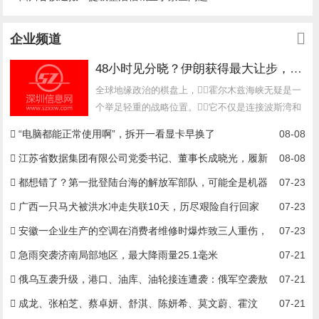
企业频道
48小时见分晓？伊朗获得最大让步，美媒：特朗普与美防长爆发争吵
全球地缘政治的棋盘上，霍尔木兹海峡无疑是一
个举足轻重的战略位置。它不仅是连接波斯湾和
阿曼湾的水道，也是全球石...
“电脑都能正常使用啊”，拆开一看显卡早换了
08-08
江苏省数据集团有限公司党委书记、董事长成晓光，履新
08-08
徐州市委常委、副市长
都想错了？第一批登陆台海的解放军部队，可能全是机器
07-23
人
广西一只马犬被洪水冲走失联10天，历尽艰险自行回家
07-23
安徽一企业生产的空调在消费者维修时爆炸致三人重伤，
07-23
家属称电商闭店失联，厂家拒赔
急雨突袭济南局部地区，最大降雨量25.1毫米
07-21
俄乌互袭升级，港口、油库、油轮接连遭袭：俄军空袭敖
07-21
德萨军用设施，乌方超400架无人机突袭莫斯科
成龙、张柏芝、蔡卓妍、舒淇、陈妍希、莫文蔚、霍汶
07-21