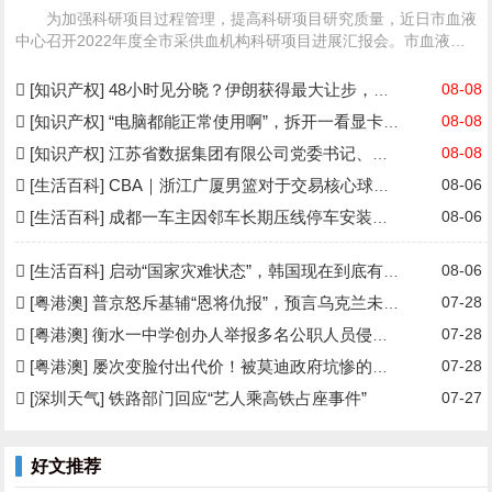
为加强科研项目过程管理，提高科研项目研究质量，近日市血液
中心召开2022年度全市采供血机构科研项目进展汇报会。市血液中
心、...
[查看详细]
[知识产权] 48小时见分晓？伊朗获得最大让步，美媒：特朗普与美防长爆发争吵
08-08
[知识产权] “电脑都能正常使用啊”，拆开一看显卡早换了
08-08
[知识产权] 江苏省数据集团有限公司党委书记、董事长成晓光，履新徐州市委常委、副市长
08-08
[生活百科] CBA｜浙江广厦男篮对于交易核心球员胡金秋持开放态度
08-06
[生活百科] 成都一车主因邻车长期压线停车安装防护栏，物业：不建议装护栏，也会影响自身停车
08-06
[生活百科] 启动“国家灾难状态”，韩国现在到底有多热
08-06
[粤港澳] 普京怒斥基辅“恩将仇报”，预言乌克兰未来：最多15年后见分晓
07-28
[粤港澳] 衡水一中学创办人举报多名公职人员侵吞学校资产、2元买走价值8亿股权，纪委等介入
07-28
[粤港澳] 屡次变脸付出代价！被莫迪政府坑惨的中企，拒绝再给印度当冤大头
07-28
[深圳天气] 铁路部门回应“艺人乘高铁占座事件”
07-27
好文推荐